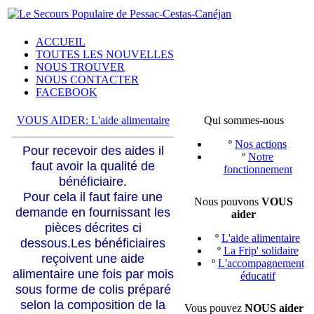
ACCUEIL
TOUTES LES NOUVELLES
NOUS TROUVER
NOUS CONTACTER
FACEBOOK
VOUS AIDER: L'aide alimentaire
Qui sommes-nous
º
Nos actions
Pour recevoir des aides il
º
Notre
faut avoir la qualité de
fonctionnement
bénéficiaire.
Pour cela il faut faire une
Nous pouvons
VOUS
demande en fournissant les
aider
pièces décrites ci
º
L'aide alimentaire
dessous.
Les bénéficiaires
º
La Frip' solidaire
reçoivent une aide
º
L'accompagnement
alimentaire une fois par mois
éducatif
sous forme de colis préparé
selon la composition de la
Vous pouvez
NOUS aider