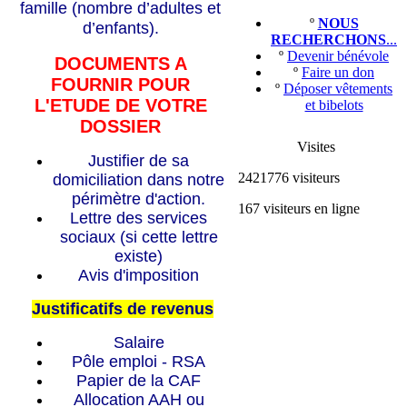
famille (nombre d’adultes et
º
NOUS
d’enfants).
RECHERCHONS
...
º
Devenir bénévole
DOCUMENTS A
º
Faire un don
FOURNIR POUR
º
Déposer vêtements
L'ETUDE DE VOTRE
et bibelots
DOSSIER
Visites
Justifier de sa
2421776 visiteurs
domiciliation dans notre
périmètre d'action.
167 visiteurs en ligne
Lettre des services
sociaux (si cette lettre
existe)
Avis d'imposition
Justificatifs de revenus
Salaire
Pôle emploi - RSA
Papier de la CAF
Allocation AAH ou