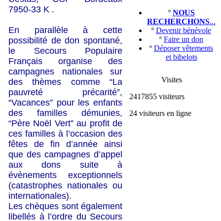
7950-33 K .
º
NOUS
RECHERCHONS
...
En parallèle à cette
º
Devenir bénévole
º
Faire un don
possibilité de don spontané,
º
Déposer vêtements
le Secours Populaire
et bibelots
Français organise des
campagnes nationales sur
Visites
des thèmes comme “La
pauvreté précarité”,
2417855 visiteurs
“Vacances” pour les enfants
des familles démunies,
24 visiteurs en ligne
“Père Noël Vert” au profit de
ces familles à l’occasion des
fêtes de fin d’année ainsi
que des campagnes d’appel
aux dons suite à
évènements exceptionnels
(catastrophes nationales ou
internationales).
Les chèques sont également
libellés à l’ordre du Secours