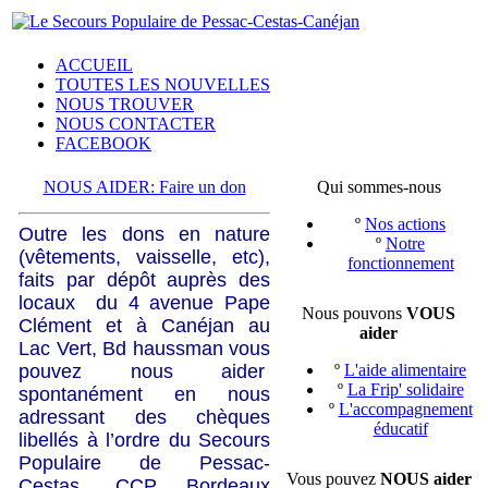
ACCUEIL
TOUTES LES NOUVELLES
NOUS TROUVER
NOUS CONTACTER
FACEBOOK
NOUS AIDER: Faire un don
Qui sommes-nous
º
Nos actions
Outre les dons en nature
º
Notre
(vêtements, vaisselle, etc),
fonctionnement
faits par dépôt auprès des
locaux du 4 avenue Pape
Nous pouvons
VOUS
Clément et à Canéjan au
aider
Lac Vert, Bd haussman vous
pouvez nous aider
º
L'aide alimentaire
º
La Frip' solidaire
spontanément en nous
º
L'accompagnement
adressant des chèques
éducatif
libellés à l’ordre du Secours
Populaire de Pessac-
Vous pouvez
NOUS aider
Cestas, CCP Bordeaux