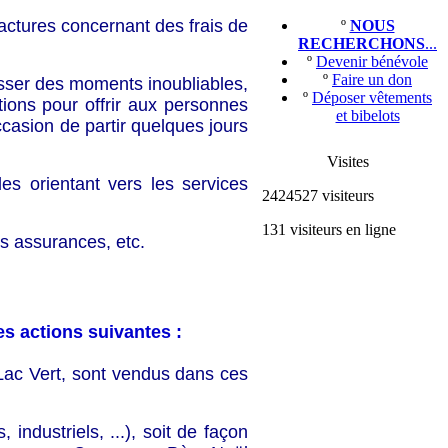
ctures concernant des frais de
º
NOUS
RECHERCHONS
...
º
Devenir bénévole
º
Faire un don
sser des moments inoubliables,
º
Déposer vêtements
ions pour offrir aux personnes
et bibelots
ccasion de partir quelques jours
Visites
les orientant vers les services
2424527 visiteurs
131 visiteurs en ligne
es assurances, etc.
s actions suivantes :
 Lac Vert, sont vendus dans ces
industriels, ...), soit de façon