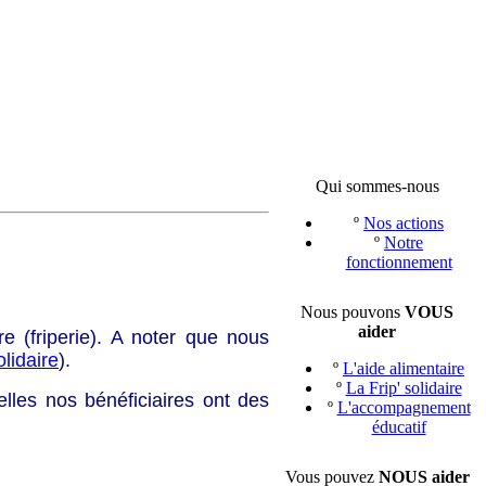
Qui sommes-nous
º
Nos actions
º
Notre
fonctionnement
Nous pouvons
VOUS
aider
re (friperie). A noter que nous
olidaire
).
º
L'aide alimentaire
º
La Frip' solidaire
lles nos bénéficiaires ont des
º
L'accompagnement
éducatif
Vous pouvez
NOUS aider