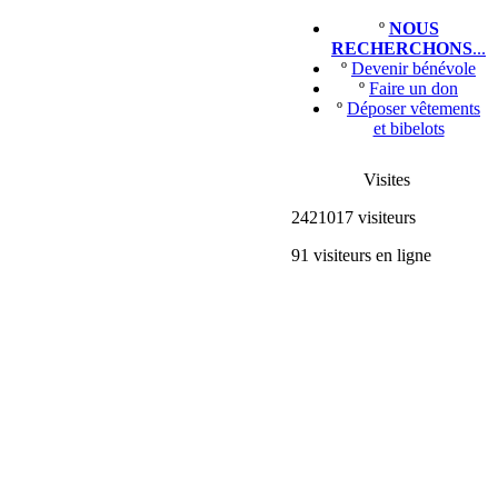
º
NOUS
RECHERCHONS
...
º
Devenir bénévole
º
Faire un don
º
Déposer vêtements
et bibelots
Visites
2421017 visiteurs
91 visiteurs en ligne