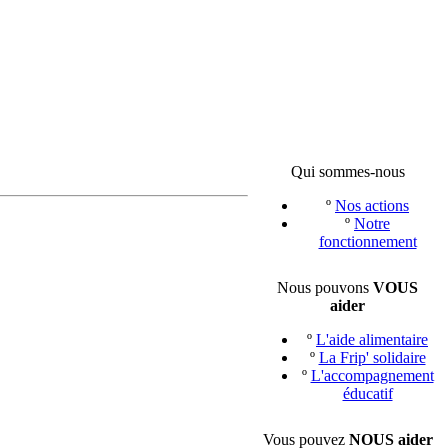
Qui sommes-nous
º
Nos actions
º
Notre
fonctionnement
Nous pouvons
VOUS
aider
º
L'aide alimentaire
º
La Frip' solidaire
º
L'accompagnement
éducatif
Vous pouvez
NOUS aider