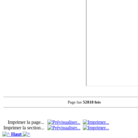
Page lue
52818 fois
Imprimer la page...
Imprimer la section...
Haut