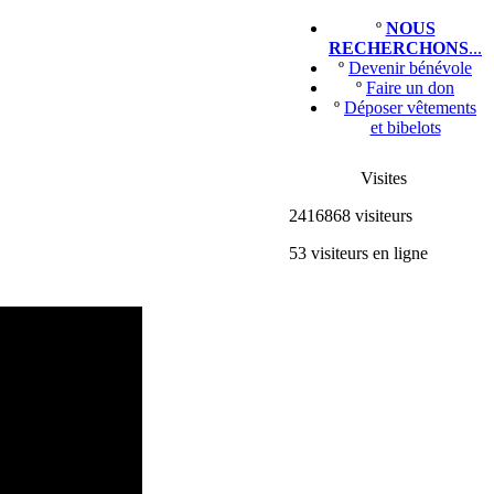
º
NOUS
RECHERCHONS
...
º
Devenir bénévole
º
Faire un don
º
Déposer vêtements
et bibelots
Visites
2416868 visiteurs
53 visiteurs en ligne