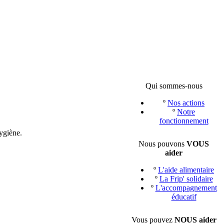
Qui sommes-nous
º
Nos actions
º
Notre
fonctionnement
ygiène.
Nous pouvons
VOUS
aider
º
L'aide alimentaire
º
La Frip' solidaire
º
L'accompagnement
éducatif
Vous pouvez
NOUS aider