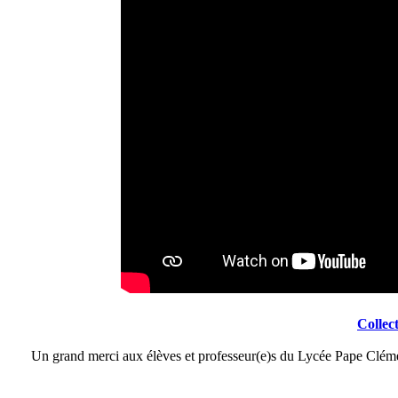
Collec
Un grand merci aux élèves et professeur(e)s du Lycée Pape Clémen