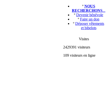
º
NOUS
RECHERCHONS
...
º
Devenir bénévole
º
Faire un don
º
Déposer vêtements
et bibelots
Visites
2429391 visiteurs
109 visiteurs en ligne