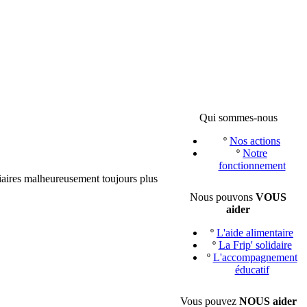
Qui sommes-nous
º
Nos actions
º
Notre
fonctionnement
iaires malheureusement toujours plus
Nous pouvons
VOUS
aider
º
L'aide alimentaire
º
La Frip' solidaire
º
L'accompagnement
éducatif
Vous pouvez
NOUS aider