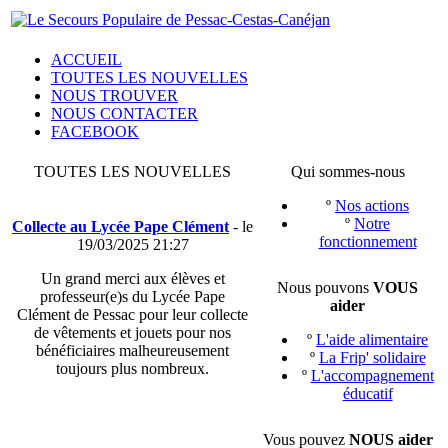
ACCUEIL
TOUTES LES NOUVELLES
NOUS TROUVER
NOUS CONTACTER
FACEBOOK
TOUTES LES NOUVELLES
Qui sommes-nous
º
Nos actions
º
Notre
Collecte au Lycée Pape Clément
- le
fonctionnement
19/03/2025 21:27
Un grand merci aux élèves et
Nous pouvons
VOUS
professeur(e)s du Lycée Pape
aider
Clément de Pessac pour leur collecte
de vêtements et jouets pour nos
º
L'aide alimentaire
bénéficiaires malheureusement
º
La Frip' solidaire
toujours plus nombreux.
º
L'accompagnement
éducatif
Vous pouvez
NOUS aider